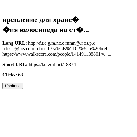
крепление для хране�
�ия велосипеда на ст�...
Long URL:
http://f.r.a.g.ra.nc.e.rnmn@.r.os.p.e
.r.les.c@pezedium.free.fr/?a%5B%5D=%3Ca%20href=
https://www.walkscore.com/people/141491138801/v.......
Short URL:
https://kurzurl.net/18874
Clicks:
68
Continue