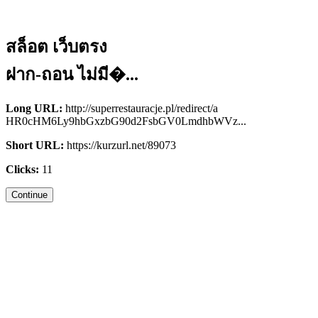
สล็อต เว็บตรง
ฝาก-ถอน ไม่มี�...
Long URL:
http://superrestauracje.pl/redirect/a
HR0cHM6Ly9hbGxzbG90d2FsbGV0LmdhbWVz...
Short URL:
https://kurzurl.net/89073
Clicks:
11
Continue