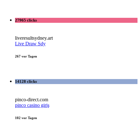
27965 clicks
liveresultsydney.art
Live Draw Sdy
267 vor Tagen
14128 clicks
pinco-direct.com
pinco casino giriş
102 vor Tagen