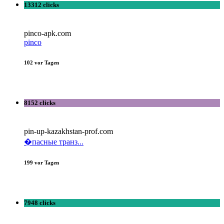
13312 clicks
pinco-apk.com
pinco
102 vor Tagen
8152 clicks
pin-up-kazakhstan-prof.com
�пасные транз...
199 vor Tagen
7948 clicks