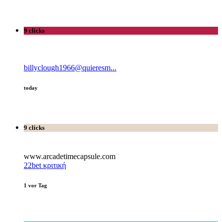
9 clicks
billyclough1966@quieresm...
today
9 clicks
www.arcadetimecapsule.com
22bet κριτική
1 vor Tag