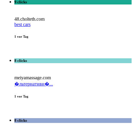
9 clicks
48.cholteth.com
best cars
1 vor Tag
8 clicks
meiyamassage.com
�льтернативн�...
1 vor Tag
8 clicks