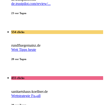
de.trustpilot.com/review/...
23 vor Tagen
554 clicks
rundfluegemainz.de
Wett Tipps heute
28 vor Tagen
455 clicks
sanitaetshaus-koellner.de
Wettstrategie Fuޢall