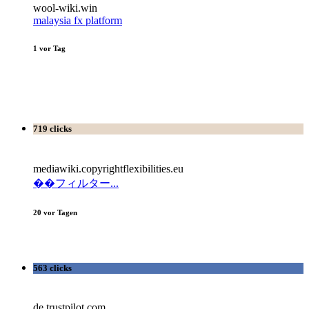
wool-wiki.win
malaysia fx platform
1 vor Tag
719 clicks
mediawiki.copyrightflexibilities.eu
��フィルター...
20 vor Tagen
563 clicks
de.trustpilot.com