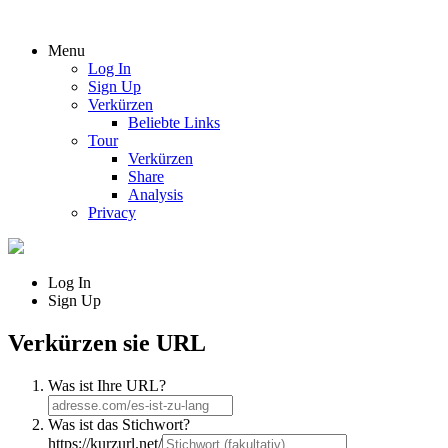
Menu
Log In
Sign Up
Verkürzen
Beliebte Links
Tour
Verkürzen
Share
Analysis
Privacy
Log In
Sign Up
Verkürzen sie URL
Was ist Ihre URL?
Was ist das Stichwort?
https://kurzurl.net/