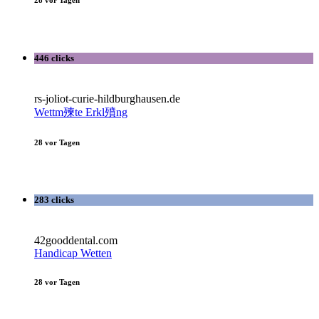
28 vor Tagen
446 clicks
rs-joliot-curie-hildburghausen.de
Wettm㱫te Erkl㱵ng
28 vor Tagen
283 clicks
42gooddental.com
Handicap Wetten
28 vor Tagen